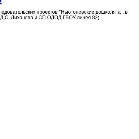
довательских проектов "Ньютоновские дошколята", в
. Д.С. Лихачева и СП ОДОД ГБОУ лицея 82).