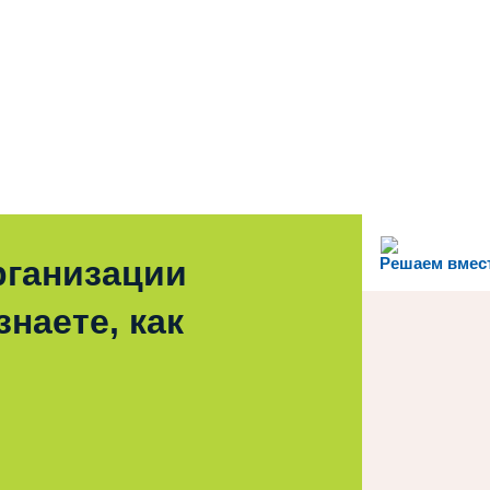
рганизации
Решаем вмес
наете, как