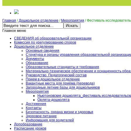
Главная
/
Дошкольное отделение
/
Мероприятия
/
Фестиваль исследовательс
Главное меню
СВЕДЕНИЯ об образовательной организации
Комиссия по урегулированию споров
Дошкольное отделение
Основные сведения
Структура и органы управления образовательной организаци
Документы
Образование
Образовательные стандарты и требования
Материально-техническое обеспечение и оснащенность обра
Руководство. Педагогический состав
Прием в дошкольное отделение
Вакантные места для приёма (перевода)
Загородные летние базы для дошкольников
Мероприятия
Ньютоновские дошколята_фестиваль исследовательски
Орлята-дошколята
Достижения
Контакты
Безопасность, охрана жизни и здоровья
Здоровое питание
Информация для родителей
Допобразование
Расписание уроков