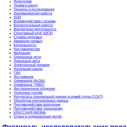
Родителям
Приём в школу
Проекты и исследования
Инновационная работа
ЛОИ
Взаимодействие с вузами
Воспитательная работа
Внеурочная деятельность
Спортивный клуб (ШСК)
Служба здоровья
Движение первых
Безопасность
Наставничество
Медиация
Одаренные дети
Локальные акты
Электронный дневник
Начальная школа
ГИА
Достижения
Олимпиада (ВсОШ)
Олимпиада "УМКА"
Дистанционное обучение
Полезные ссылки
Результаты специальной оценки условий труда (СОУТ)
Обработка персональных данных
Противодействие коррупции
Противодействие терроризму
КЛАССНАЯ ЖИЗНЬ
Отдых и оздоровление детей
Фестиваль исследовательских прое