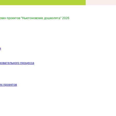
ких проектов "Ньютоновские дошколята" 2026
и
зовательного процесса
х проектов