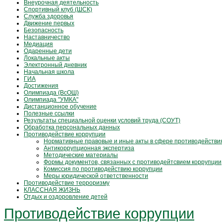
Внеурочная деятельность
Спортивный клуб (ШСК)
Служба здоровья
Движение первых
Безопасность
Наставничество
Медиация
Одаренные дети
Локальные акты
Электронный дневник
Начальная школа
ГИА
Достижения
Олимпиада (ВсОШ)
Олимпиада "УМКА"
Дистанционное обучение
Полезные ссылки
Результаты специальной оценки условий труда (СОУТ)
Обработка персональных данных
Противодействие коррупции
Нормативные правовые и иные акты в сфере противодействи
Антикоррупционная экспертиза
Методические материалы
Формы документов, связанных с противодейтсвием коррупции
Комиссия по противодействию коррупции
Меры юридической ответственности
Противодействие терроризму
КЛАССНАЯ ЖИЗНЬ
Отдых и оздоровление детей
Противодействие коррупции