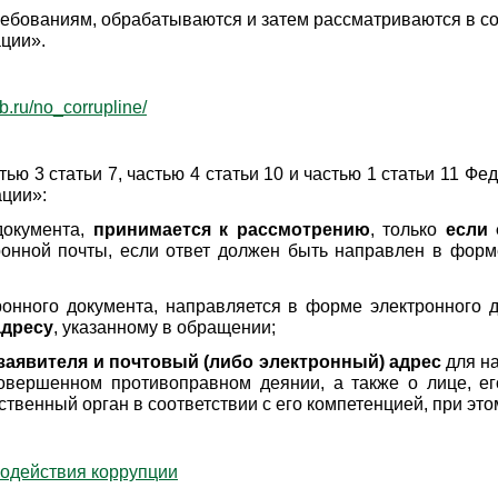
бованиям, обрабатываются и затем рассматриваются в соо
ации».
pb.ru/no_corrupline/
астью 3 статьи 7, частью 4 статьи 10 и частью 1 статьи 11 
ции»:
документа,
принимается к рассмотрению
, только
если 
онной почты, если ответ должен быть направлен в форме
онного документа, направляется в форме электронного 
адресу
, указанному в обращении;
заявителя и почтовый (либо электронный) адрес
для на
овершенном противоправном деянии, а также о лице, 
твенный орган в соответствии с его компетенцией, при э
одействия коррупции